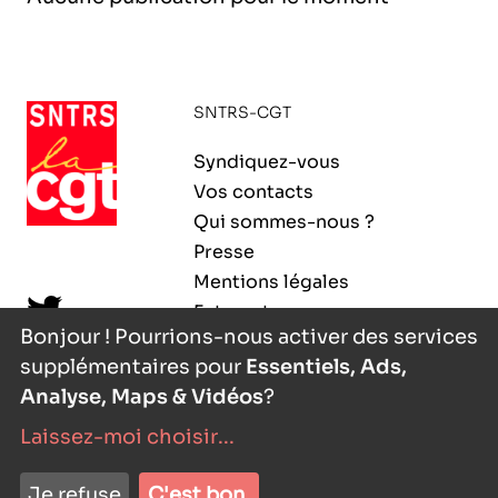
l’exploitation de la mer
SNTRS-CGT
Syndiquez-vous
Vos contacts
Qui sommes-nous ?
Presse
Mentions légales
Extranet
Bonjour ! Pourrions-nous activer des services
supplémentaires pour
Essentiels, Ads,
Analyse, Maps & Vidéos
?
Laissez-moi choisir
...
nyutōn
- agence digitale
Je refuse
C'est bon.