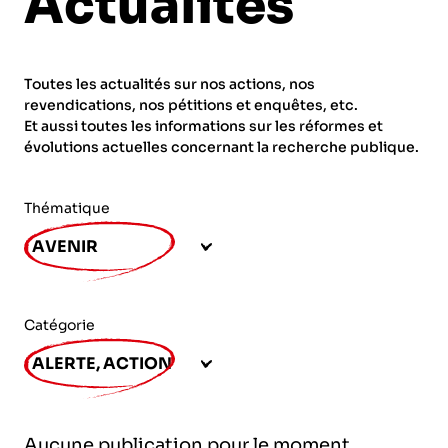
Actualités
ORGANISMES
Recherche
Fonction publique
Toutes les actualités sur nos actions, nos
CNRS – Centre national de la recherche
revendications, nos pétitions et enquêtes, etc.
scientifique
AGENDA
Actions spécifiques
Et aussi toutes les informations sur les réformes et
évolutions actuelles concernant la recherche publique.
INRIA - Institut national de recherche en
sciences et technologies du numérique
Thématique
PUBLICATIONS
INSERM – Institut national de la santé et de la
AVENIR
recherche médicale
IRD – Institut de recherche pour le
VOS CONTACTS
développement
Catégorie
INED – Institut national d’études
ALERTE, ACTION
démographiques
ADHÉRER
IFREMER – Institut français de recherche pour
Aucune publication pour le moment