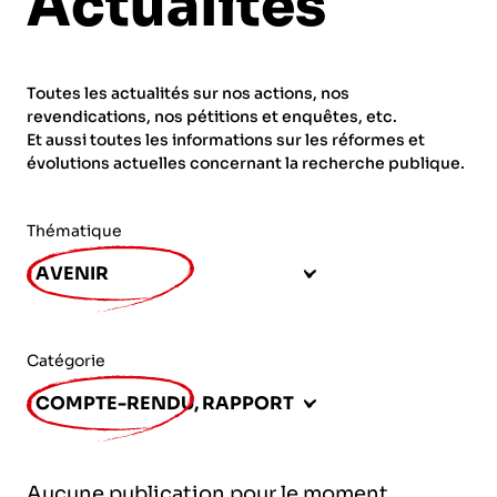
Actualités
ORGANISMES
Recherche
Fonction publique
Toutes les actualités sur nos actions, nos
CNRS – Centre national de la recherche
revendications, nos pétitions et enquêtes, etc.
scientifique
AGENDA
Actions spécifiques
Et aussi toutes les informations sur les réformes et
évolutions actuelles concernant la recherche publique.
INRIA - Institut national de recherche en
sciences et technologies du numérique
Thématique
PUBLICATIONS
INSERM – Institut national de la santé et de la
AVENIR
recherche médicale
IRD – Institut de recherche pour le
VOS CONTACTS
développement
Catégorie
INED – Institut national d’études
COMPTE-RENDU, RAPPORT
démographiques
ADHÉRER
IFREMER – Institut français de recherche pour
Aucune publication pour le moment