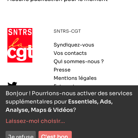
l’exploitation de la mer
SNTRS-CGT
Syndiquez-vous
Vos contacts
Qui sommes-nous ?
Presse
Mentions légales
Extranet
Bonjour ! Pourrions-nous activer des services
supplémentaires pour
Essentiels, Ads,
Analyse, Maps & Vidéos
?
Laissez-moi choisir
...
nyutōn
- agence digitale
Je refuse
C'est bon.