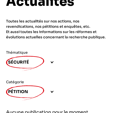
Actualités
ORGANISMES
Recherche
Fonction publique
Toutes les actualités sur nos actions, nos
CNRS – Centre national de la recherche
revendications, nos pétitions et enquêtes, etc.
scientifique
AGENDA
Actions spécifiques
Et aussi toutes les informations sur les réformes et
évolutions actuelles concernant la recherche publique.
INRIA - Institut national de recherche en
sciences et technologies du numérique
Thématique
PUBLICATIONS
INSERM – Institut national de la santé et de la
SÉCURITÉ
recherche médicale
IRD – Institut de recherche pour le
VOS CONTACTS
développement
Catégorie
INED – Institut national d’études
PÉTITION
démographiques
ADHÉRER
IFREMER – Institut français de recherche pour
Aucune publication pour le moment