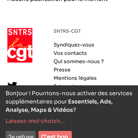
l’exploitation de la mer
SNTRS-CGT
Syndiquez-vous
Vos contacts
Qui sommes-nous ?
Presse
Mentions légales
Extranet
Bonjour ! Pourrions-nous activer des services
supplémentaires pour
Essentiels, Ads,
Analyse, Maps & Vidéos
?
Laissez-moi choisir
...
nyutōn
- agence digitale
Je refuse
C'est bon.