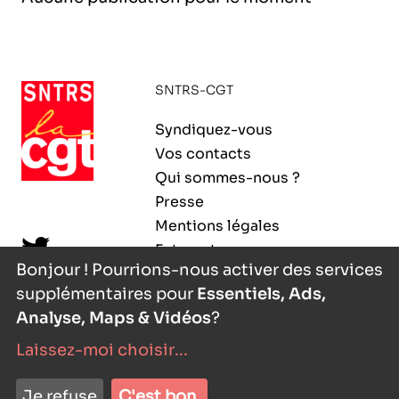
l’exploitation de la mer
SNTRS-CGT
Syndiquez-vous
Vos contacts
Qui sommes-nous ?
Presse
Mentions légales
Extranet
Bonjour ! Pourrions-nous activer des services
supplémentaires pour
Essentiels, Ads,
Analyse, Maps & Vidéos
?
Laissez-moi choisir
...
nyutōn
- agence digitale
Je refuse
C'est bon.