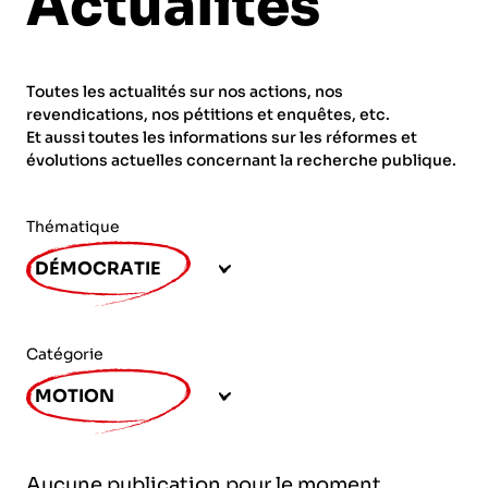
Actualités
ORGANISMES
Recherche
Fonction publique
Toutes les actualités sur nos actions, nos
CNRS – Centre national de la recherche
revendications, nos pétitions et enquêtes, etc.
scientifique
AGENDA
Actions spécifiques
Et aussi toutes les informations sur les réformes et
évolutions actuelles concernant la recherche publique.
INRIA - Institut national de recherche en
sciences et technologies du numérique
Thématique
PUBLICATIONS
INSERM – Institut national de la santé et de la
DÉMOCRATIE
recherche médicale
IRD – Institut de recherche pour le
VOS CONTACTS
développement
Catégorie
INED – Institut national d’études
MOTION
démographiques
ADHÉRER
IFREMER – Institut français de recherche pour
Aucune publication pour le moment