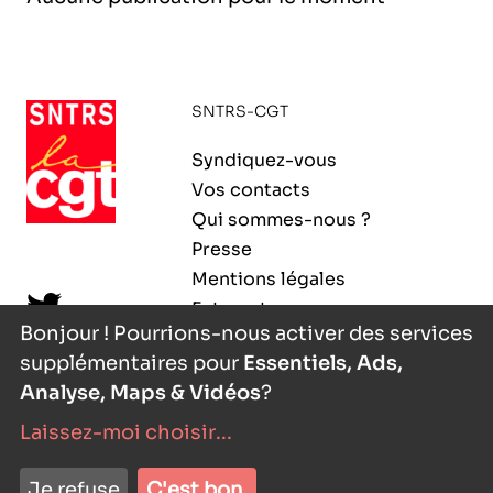
l’exploitation de la mer
SNTRS-CGT
Syndiquez-vous
Vos contacts
Qui sommes-nous ?
Presse
Mentions légales
Extranet
Bonjour ! Pourrions-nous activer des services
supplémentaires pour
Essentiels, Ads,
Analyse, Maps & Vidéos
?
Laissez-moi choisir
...
nyutōn
- agence digitale
Je refuse
C'est bon.