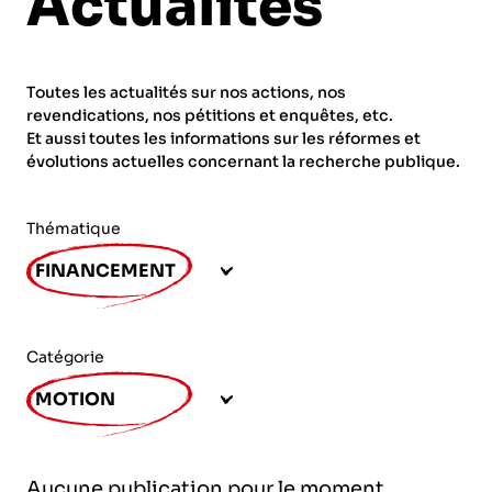
Actualités
ORGANISMES
Recherche
Fonction publique
Toutes les actualités sur nos actions, nos
CNRS – Centre national de la recherche
revendications, nos pétitions et enquêtes, etc.
scientifique
AGENDA
Actions spécifiques
Et aussi toutes les informations sur les réformes et
évolutions actuelles concernant la recherche publique.
INRIA - Institut national de recherche en
sciences et technologies du numérique
Thématique
PUBLICATIONS
INSERM – Institut national de la santé et de la
FINANCEMENT
recherche médicale
IRD – Institut de recherche pour le
VOS CONTACTS
développement
Catégorie
INED – Institut national d’études
MOTION
démographiques
ADHÉRER
IFREMER – Institut français de recherche pour
Aucune publication pour le moment