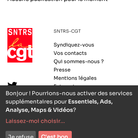
l’exploitation de la mer
SNTRS-CGT
Syndiquez-vous
Vos contacts
Qui sommes-nous ?
Presse
Mentions légales
Extranet
Bonjour ! Pourrions-nous activer des services
supplémentaires pour
Essentiels, Ads,
Analyse, Maps & Vidéos
?
Laissez-moi choisir
...
nyutōn
- agence digitale
Je refuse
C'est bon.