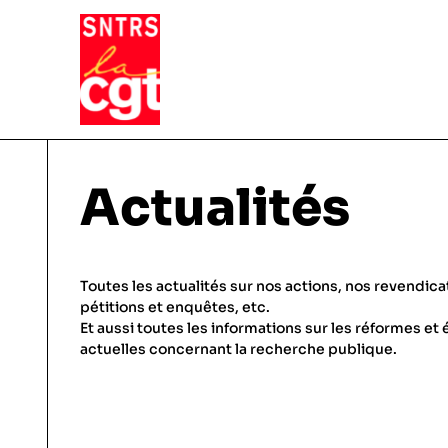
VIE DU SYNDICAT
Actualités
Qui sommes-nous ?
THÉMATIQUES
Toutes les actualités sur nos actions, nos revendica
Pourquoi et comment Adhérer
pétitions et enquêtes, etc.
Et aussi toutes les informations sur les réformes et 
Notre fonctionnement
Conditions de travail
actuelles concernant la recherche publique.
ACTUALITÉS
Droits & statuts
Emploi & carrière
Le SNTRS-CGT en région
Salaires & primes