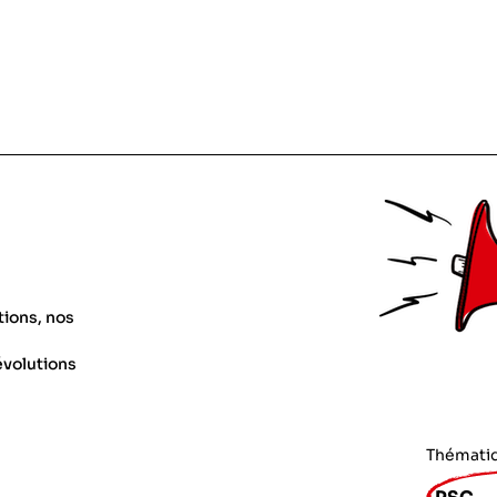
tions, nos
évolutions
Thémati