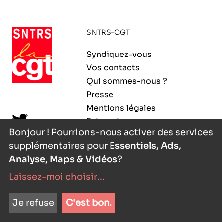
ORGANISMES
Recherche
SNTRS-CGT
Fonction publique
CNRS – Centre national de la recherche
Syndiquez-vous
scientifique
AGENDA
Actions spécifiques
Vos contacts
INRIA - Institut national de recherche en
Qui sommes-nous ?
sciences et technologies du numérique
Presse
PUBLICATIONS
Mentions légales
INSERM – Institut national de la santé et de la
Extranet
recherche médicale
Bonjour ! Pourrions-nous activer des services
supplémentaires pour
Essentiels, Ads,
IRD – Institut de recherche pour le
VOS CONTACTS
développement
Analyse, Maps & Vidéos
?
Laissez-moi choisir
...
INED – Institut national d’études
démographiques
nyutōn
- agence digitale
ADHÉRER
Je refuse
C'est bon.
IFREMER – Institut français de recherche pour