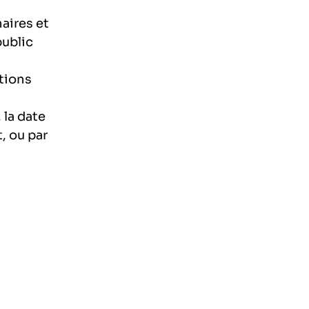
aires et
public
ations
 la date
, ou par