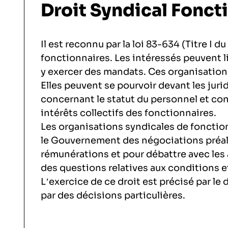
Droit Syndical Fonct
ORGANISMES
Recherche
Fonction publique
Il est reconnu par la loi 83-634 (Titre I du
CNRS – Centre national de la recherche scie
fonctionnaires. Les intéressés peuvent l
AGENDA
Actions spécifiques
INRIA - Institut national de recherche en s
y exercer des mandats. Ces organisations
Elles peuvent se pourvoir devant les jur
INSERM – Institut national de la santé et de 
concernant le statut du personnel et con
PUBLICATIONS
intérêts collectifs des fonctionnaires.
IRD – Institut de recherche pour le dévelop
Les organisations syndicales de fonction
INED – Institut national d’études démograp
le Gouvernement des négociations préala
rémunérations et pour débattre avec les 
VOS CONTACTS
IFREMER – Institut français de recherche pour
des questions relatives aux conditions et 
L’exercice de ce droit est précisé par l
par des décisions particulières.
ADHÉRER