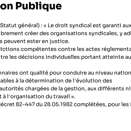
ion Publique
 Statut général) : « Le droit syndical est garanti au
ntifique
ibrement créer des organisations syndicales, y ad
ciences et technologies du numérique
 peuvent ester en justice.
idictions compétentes contre les actes réglement
la recherche médicale
tre les décisions individuelles portant atteinte a
pement
naires ont qualité pour conduire au niveau nation
hiques
bles à la détermination de l’évolution des
autorités chargées de la gestion, aux différents n
 l’exploitation de la mer
à l’organisation du travail ».
e décret 82-447 du 28.05.1982 complétées, pour les