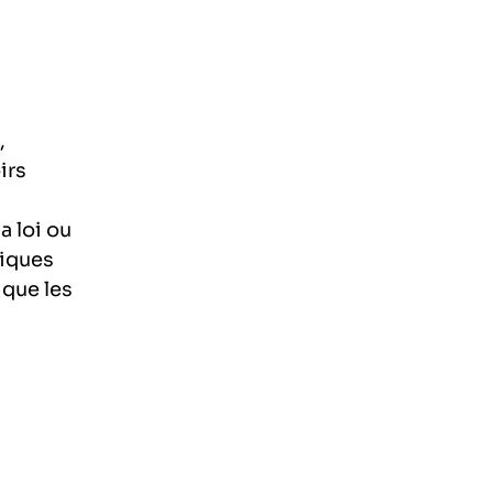
,
irs
a loi ou
hiques
 que les