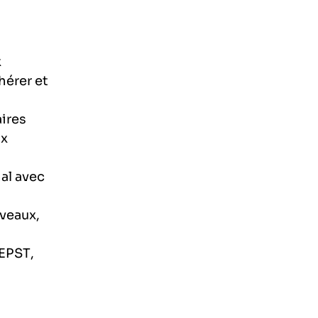
x
hérer et
aires
ux
al avec
iveaux,
 EPST,