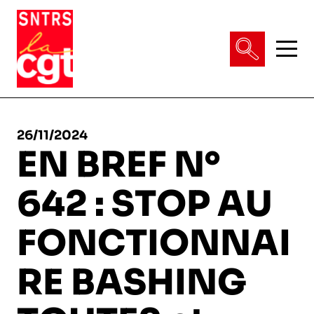
VIE DU SYNDICAT
26/11/2024
EN BREF N°
Qui sommes-nous ?
642 : STOP AU
THÉMATIQUES
Pourquoi et comment Adhérer
FONCTIONNAI
Notre fonctionnement
Conditions de travail
ACTUALITÉS
RE BASHING
Droits & statuts
Emploi & carrière
En régions, etc.
Salaires & primes