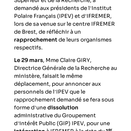
Supérieur et de la Recherche, a
l’exploitation de la mer
demandé aux présidents de l’Institut
Polaire Français (IPEV) et d’IFREMER,
lors de sa venue sur le centre IFREMER
de Brest, de réfléchir à un
rapprochement
de leurs organismes
respectifs.
Le 29 mars
, Mme Claire GIRY,
Directrice Générale de la Recherche au
ministère, faisait le même
déplacement, pour annoncer aux
personnels de l’IPEV que le
rapprochement demandé se fera sous
forme d’une
dissolution
administrative du Groupement
d’intérêt Public (GIP) IPEV, pour une
er