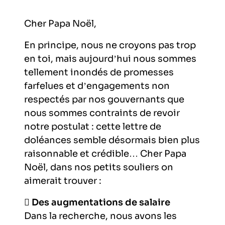
ORGANISMES
Recherche
Cher Papa Noël,
Fonction publique
En principe, nous ne croyons pas trop
CNRS – Centre national de la recherche
scientifique
AGENDA
en toi, mais aujourd’hui nous sommes
Actions spécifiques
tellement inondés de promesses
INRIA - Institut national de recherche en
farfelues et d’engagements non
sciences et technologies du numérique
respectés par nos gouvernants que
PUBLICATIONS
nous sommes contraints de revoir
INSERM – Institut national de la santé et de la
recherche médicale
notre postulat : cette lettre de
doléances semble désormais bien plus
IRD – Institut de recherche pour le
VOS CONTACTS
raisonnable et crédible… Cher Papa
développement
Noël, dans nos petits souliers on
aimerait trouver :
INED – Institut national d’études
démographiques
ADHÉRER

Des augmentations de salaire
Dans la recherche, nous avons les
IFREMER – Institut français de recherche pour