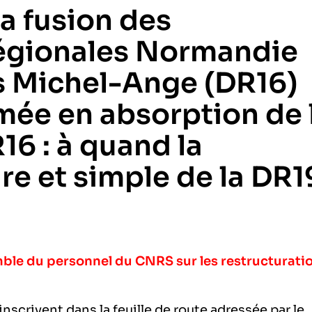
a fusion des
régionales Normandie
is Michel-Ange (DR16)
rmée en absorption de 
16 : à quand la
re et simple de la DR1
le du personnel du CNRS sur les restructurati
inscrivent dans la feuille de route adressée par le