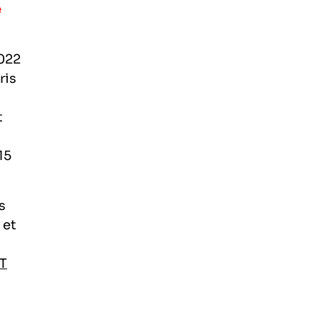
e
2022
ris
t
15
s
 et
CT