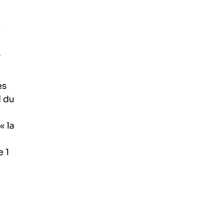
x
l
ès
 du
« la
e 1