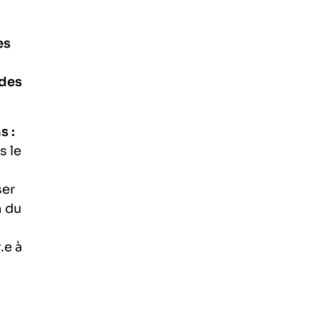
es
 des
s :
s le
ser
n du
.e à