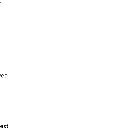
e
vec
s
 est