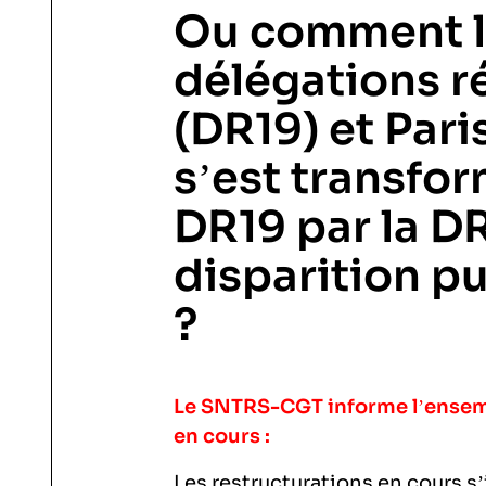
Ou comment l
délégations 
(DR19) et Par
s’est transfo
DR19 par la DR
disparition pu
?
Le SNTRS-CGT informe l’ensemb
en cours :
Les restructurations en cours s’