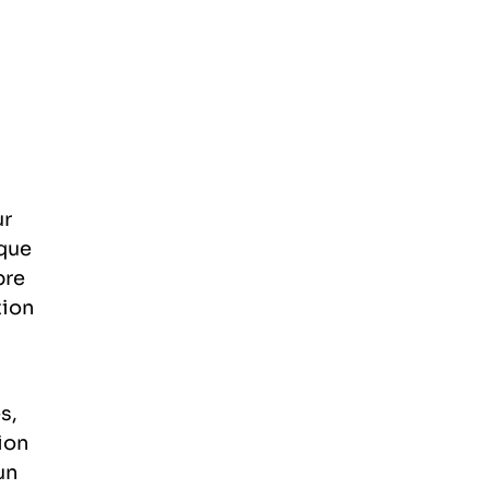
H
ur
 que
bre
tion
s,
tion
un