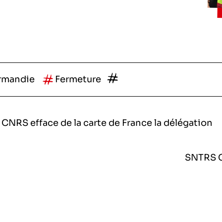
ntifique
ciences et technologies du numérique
rmandie
Fermeture
la recherche médicale
pement
 CNRS efface de la carte de France la délégation
hiques
 l’exploitation de la mer
SNTRS 