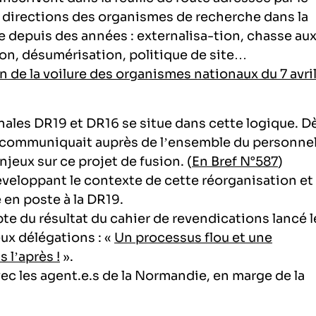
directions des organismes de recherche dans la
e depuis des années : externalisa-tion, chasse au
on, désumérisation, politique de site…
 de la voilure des organismes nationaux du 7 avri
nales DR19 et DR16 se situe dans cette logique. D
 communiquait auprès de l’ensemble du personnel
njeux sur ce projet de fusion. (
En Bref N°587
)
veloppant le contexte de cette réorganisation et 
e en poste à la DR19.
pte du résultat du cahier de revendications lancé l
ux délégations : «
Un processus flou et une
 l’après !
».
vec les agent.e.s de la Normandie, en marge de la