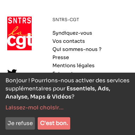
ORGANISMES
Recherche
SNTRS-CGT
Fonction publique
CNRS – Centre national de la recherche
Syndiquez-vous
scientifique
AGENDA
Actions spécifiques
Vos contacts
INRIA - Institut national de recherche en
Qui sommes-nous ?
sciences et technologies du numérique
Presse
PUBLICATIONS
Mentions légales
INSERM – Institut national de la santé et de la
Extranet
recherche médicale
Bonjour ! Pourrions-nous activer des services
supplémentaires pour
Essentiels, Ads,
IRD – Institut de recherche pour le
VOS CONTACTS
développement
Analyse, Maps & Vidéos
?
Laissez-moi choisir
...
INED – Institut national d’études
démographiques
nyutōn
- agence digitale
ADHÉRER
Je refuse
C'est bon.
IFREMER – Institut français de recherche pour