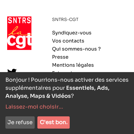
ORGANISMES
Recherche
SNTRS-CGT
Fonction publique
CNRS – Centre national de la recherche
Syndiquez-vous
scientifique
AGENDA
Actions spécifiques
Vos contacts
INRIA - Institut national de recherche en
Qui sommes-nous ?
sciences et technologies du numérique
Presse
PUBLICATIONS
Mentions légales
INSERM – Institut national de la santé et de la
Extranet
recherche médicale
Bonjour ! Pourrions-nous activer des services
supplémentaires pour
Essentiels, Ads,
IRD – Institut de recherche pour le
VOS CONTACTS
développement
Analyse, Maps & Vidéos
?
Laissez-moi choisir
...
INED – Institut national d’études
démographiques
nyutōn
- agence digitale
ADHÉRER
Je refuse
C'est bon.
IFREMER – Institut français de recherche pour