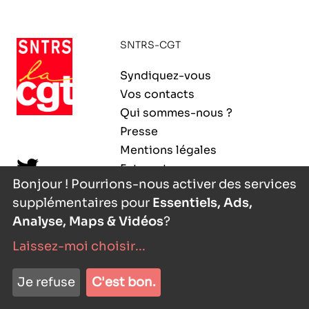
ORGANISMES
Recherche
SNTRS-CGT
Fonction publique
CNRS – Centre national de la recherche
Syndiquez-vous
scientifique
AGENDA
Actions spécifiques
Vos contacts
INRIA - Institut national de recherche en
Qui sommes-nous ?
sciences et technologies du numérique
Presse
PUBLICATIONS
Mentions légales
INSERM – Institut national de la santé et de la
Extranet
recherche médicale
Bonjour ! Pourrions-nous activer des services
supplémentaires pour
Essentiels, Ads,
IRD – Institut de recherche pour le
VOS CONTACTS
développement
Analyse, Maps & Vidéos
?
Laissez-moi choisir
...
INED – Institut national d’études
démographiques
nyutōn
- agence digitale
ADHÉRER
Je refuse
C'est bon.
IFREMER – Institut français de recherche pour