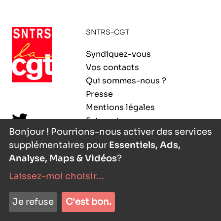
ORGANISMES
Recherche
SNTRS-CGT
Fonction publique
CNRS – Centre national de la recherche
Syndiquez-vous
scientifique
AGENDA
Actions spécifiques
Vos contacts
INRIA - Institut national de recherche en
Qui sommes-nous ?
sciences et technologies du numérique
Presse
PUBLICATIONS
Mentions légales
INSERM – Institut national de la santé et de la
Extranet
recherche médicale
Bonjour ! Pourrions-nous activer des services
supplémentaires pour
Essentiels, Ads,
IRD – Institut de recherche pour le
VOS CONTACTS
développement
Analyse, Maps & Vidéos
?
Laissez-moi choisir
...
INED – Institut national d’études
démographiques
nyutōn
- agence digitale
ADHÉRER
Je refuse
C'est bon.
IFREMER – Institut français de recherche pour