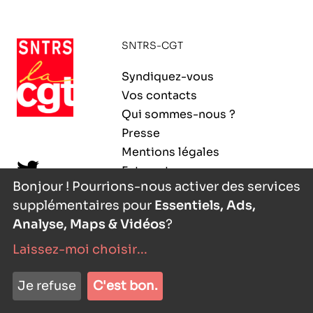
ORGANISMES
Recherche
SNTRS-CGT
Fonction publique
CNRS – Centre national de la recherche
Syndiquez-vous
scientifique
AGENDA
Actions spécifiques
Vos contacts
INRIA - Institut national de recherche en
Qui sommes-nous ?
sciences et technologies du numérique
Presse
PUBLICATIONS
Mentions légales
INSERM – Institut national de la santé et de la
Extranet
recherche médicale
Bonjour ! Pourrions-nous activer des services
supplémentaires pour
Essentiels, Ads,
IRD – Institut de recherche pour le
VOS CONTACTS
développement
Analyse, Maps & Vidéos
?
Laissez-moi choisir
...
INED – Institut national d’études
démographiques
nyutōn
- agence digitale
ADHÉRER
Je refuse
C'est bon.
IFREMER – Institut français de recherche pour