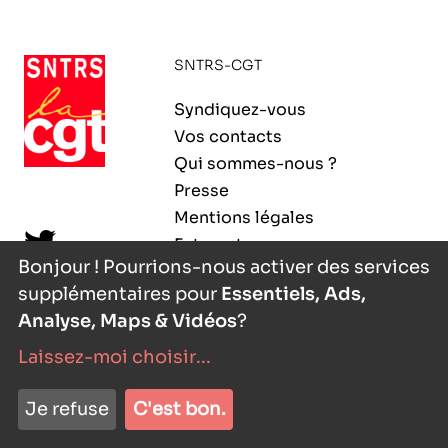
ORGANISMES
Recherche
SNTRS-CGT
Fonction publique
CNRS – Centre national de la recherche
Syndiquez-vous
scientifique
AGENDA
Actions spécifiques
Vos contacts
INRIA - Institut national de recherche en
Qui sommes-nous ?
sciences et technologies du numérique
Presse
PUBLICATIONS
Mentions légales
INSERM – Institut national de la santé et de la
Extranet
recherche médicale
Bonjour ! Pourrions-nous activer des services
supplémentaires pour
Essentiels, Ads,
IRD – Institut de recherche pour le
VOS CONTACTS
développement
Analyse, Maps & Vidéos
?
Laissez-moi choisir
...
INED – Institut national d’études
démographiques
nyutōn
- agence digitale
ADHÉRER
Je refuse
C'est bon.
IFREMER – Institut français de recherche pour