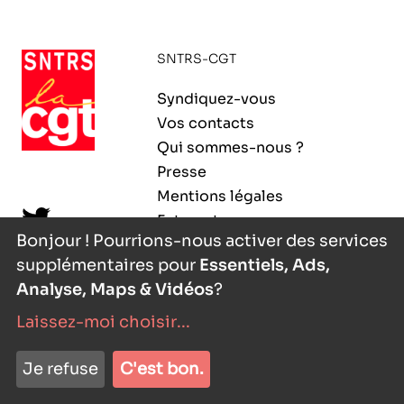
ORGANISMES
Recherche
SNTRS-CGT
Fonction publique
CNRS – Centre national de la recherche
Syndiquez-vous
scientifique
AGENDA
Actions spécifiques
Vos contacts
INRIA - Institut national de recherche en
Qui sommes-nous ?
sciences et technologies du numérique
Presse
PUBLICATIONS
Mentions légales
INSERM – Institut national de la santé et de la
Extranet
recherche médicale
Bonjour ! Pourrions-nous activer des services
supplémentaires pour
Essentiels, Ads,
IRD – Institut de recherche pour le
VOS CONTACTS
développement
Analyse, Maps & Vidéos
?
Laissez-moi choisir
...
INED – Institut national d’études
démographiques
nyutōn
- agence digitale
ADHÉRER
Je refuse
C'est bon.
IFREMER – Institut français de recherche pour