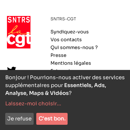
ORGANISMES
Recherche
SNTRS-CGT
Fonction publique
CNRS – Centre national de la recherche
Syndiquez-vous
scientifique
AGENDA
Actions spécifiques
Vos contacts
INRIA - Institut national de recherche en
Qui sommes-nous ?
sciences et technologies du numérique
Presse
PUBLICATIONS
Mentions légales
INSERM – Institut national de la santé et de la
Extranet
recherche médicale
Bonjour ! Pourrions-nous activer des services
supplémentaires pour
Essentiels, Ads,
IRD – Institut de recherche pour le
VOS CONTACTS
développement
Analyse, Maps & Vidéos
?
Laissez-moi choisir
...
INED – Institut national d’études
démographiques
nyutōn
- agence digitale
ADHÉRER
Je refuse
C'est bon.
IFREMER – Institut français de recherche pour