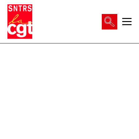
VIE DU SYNDICAT
Qui sommes-nous ?
THÉMATIQUES
Pourquoi et comment Adhérer
Notre fonctionnement
Conditions de travail
ACTUALITÉS
Droits & statuts
Emploi & carrière
Le SNTRS-CGT en région
Salaires & primes