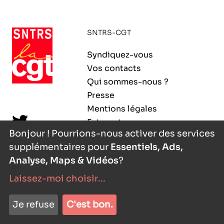
ORGANISMES
Recherche
SNTRS-CGT
Fonction publique
CNRS – Centre national de la recherche
Syndiquez-vous
scientifique
AGENDA
Actions spécifiques
Vos contacts
INRIA - Institut national de recherche en
Qui sommes-nous ?
sciences et technologies du numérique
Presse
PUBLICATIONS
Mentions légales
INSERM – Institut national de la santé et de la
Extranet
recherche médicale
Bonjour ! Pourrions-nous activer des services
supplémentaires pour
Essentiels, Ads,
IRD – Institut de recherche pour le
VOS CONTACTS
développement
Analyse, Maps & Vidéos
?
Laissez-moi choisir
...
INED – Institut national d’études
démographiques
nyutōn
- agence digitale
ADHÉRER
Je refuse
C'est bon.
IFREMER – Institut français de recherche pour