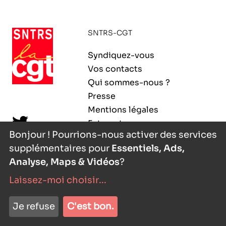
ORGANISMES
Recherche
SNTRS-CGT
Fonction publique
CNRS – Centre national de la recherche
Syndiquez-vous
scientifique
AGENDA
Actions spécifiques
Vos contacts
INRIA - Institut national de recherche en
Qui sommes-nous ?
sciences et technologies du numérique
Presse
PUBLICATIONS
Mentions légales
INSERM – Institut national de la santé et de la
Extranet
recherche médicale
Bonjour ! Pourrions-nous activer des services
supplémentaires pour
Essentiels, Ads,
IRD – Institut de recherche pour le
VOS CONTACTS
développement
Analyse, Maps & Vidéos
?
Laissez-moi choisir
...
INED – Institut national d’études
démographiques
nyutōn
- agence digitale
ADHÉRER
Je refuse
C'est bon.
IFREMER – Institut français de recherche pour