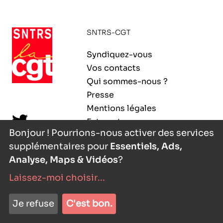
ORGANISMES
Recherche
SNTRS-CGT
Fonction publique
CNRS – Centre national de la recherche
Syndiquez-vous
scientifique
AGENDA
Actions spécifiques
Vos contacts
INRIA - Institut national de recherche en
Qui sommes-nous ?
sciences et technologies du numérique
Presse
PUBLICATIONS
Mentions légales
INSERM – Institut national de la santé et de la
Extranet
recherche médicale
Bonjour ! Pourrions-nous activer des services
supplémentaires pour
Essentiels, Ads,
IRD – Institut de recherche pour le
VOS CONTACTS
développement
Analyse, Maps & Vidéos
?
Laissez-moi choisir
...
INED – Institut national d’études
démographiques
nyutōn
- agence digitale
ADHÉRER
Je refuse
C'est bon.
IFREMER – Institut français de recherche pour