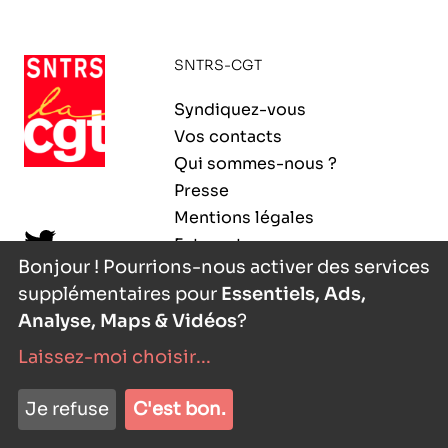
ORGANISMES
Recherche
SNTRS-CGT
Fonction publique
CNRS – Centre national de la recherche
Syndiquez-vous
scientifique
AGENDA
Actions spécifiques
Vos contacts
INRIA - Institut national de recherche en
Qui sommes-nous ?
sciences et technologies du numérique
Presse
PUBLICATIONS
Mentions légales
INSERM – Institut national de la santé et de la
Extranet
recherche médicale
Bonjour ! Pourrions-nous activer des services
supplémentaires pour
Essentiels, Ads,
IRD – Institut de recherche pour le
VOS CONTACTS
développement
Analyse, Maps & Vidéos
?
Laissez-moi choisir
...
INED – Institut national d’études
démographiques
nyutōn
- agence digitale
ADHÉRER
Je refuse
C'est bon.
IFREMER – Institut français de recherche pour