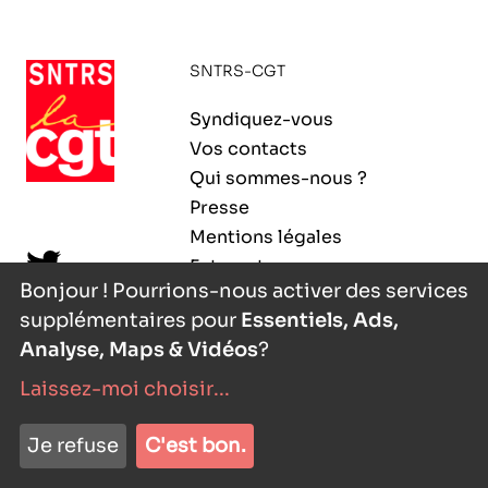
ORGANISMES
Recherche
SNTRS-CGT
Fonction publique
CNRS – Centre national de la recherche
Syndiquez-vous
scientifique
AGENDA
Actions spécifiques
Vos contacts
INRIA - Institut national de recherche en
Qui sommes-nous ?
sciences et technologies du numérique
Presse
PUBLICATIONS
Mentions légales
INSERM – Institut national de la santé et de la
Extranet
recherche médicale
Bonjour ! Pourrions-nous activer des services
supplémentaires pour
Essentiels, Ads,
IRD – Institut de recherche pour le
VOS CONTACTS
développement
Analyse, Maps & Vidéos
?
Laissez-moi choisir
...
INED – Institut national d’études
démographiques
nyutōn
- agence digitale
ADHÉRER
Je refuse
C'est bon.
IFREMER – Institut français de recherche pour