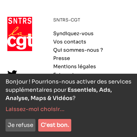
ORGANISMES
Recherche
SNTRS-CGT
Fonction publique
CNRS – Centre national de la recherche
Syndiquez-vous
scientifique
AGENDA
Actions spécifiques
Vos contacts
INRIA - Institut national de recherche en
Qui sommes-nous ?
sciences et technologies du numérique
Presse
PUBLICATIONS
Mentions légales
INSERM – Institut national de la santé et de la
Extranet
recherche médicale
Bonjour ! Pourrions-nous activer des services
supplémentaires pour
Essentiels, Ads,
IRD – Institut de recherche pour le
VOS CONTACTS
développement
Analyse, Maps & Vidéos
?
Laissez-moi choisir
...
INED – Institut national d’études
démographiques
nyutōn
- agence digitale
ADHÉRER
Je refuse
C'est bon.
IFREMER – Institut français de recherche pour