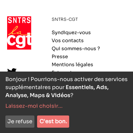
ORGANISMES
Recherche
SNTRS-CGT
Fonction publique
CNRS – Centre national de la recherche
Syndiquez-vous
scientifique
AGENDA
Actions spécifiques
Vos contacts
INRIA - Institut national de recherche en
Qui sommes-nous ?
sciences et technologies du numérique
Presse
PUBLICATIONS
Mentions légales
INSERM – Institut national de la santé et de la
Extranet
recherche médicale
Bonjour ! Pourrions-nous activer des services
supplémentaires pour
Essentiels, Ads,
IRD – Institut de recherche pour le
VOS CONTACTS
développement
Analyse, Maps & Vidéos
?
Laissez-moi choisir
...
INED – Institut national d’études
démographiques
nyutōn
- agence digitale
ADHÉRER
Je refuse
C'est bon.
IFREMER – Institut français de recherche pour