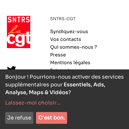
ORGANISMES
Recherche
SNTRS-CGT
Fonction publique
CNRS – Centre national de la recherche
Syndiquez-vous
scientifique
AGENDA
Actions spécifiques
Vos contacts
INRIA - Institut national de recherche en
Qui sommes-nous ?
sciences et technologies du numérique
Presse
PUBLICATIONS
Mentions légales
INSERM – Institut national de la santé et de la
Extranet
recherche médicale
Bonjour ! Pourrions-nous activer des services
supplémentaires pour
Essentiels, Ads,
IRD – Institut de recherche pour le
VOS CONTACTS
développement
Analyse, Maps & Vidéos
?
Laissez-moi choisir
...
INED – Institut national d’études
démographiques
nyutōn
- agence digitale
ADHÉRER
Je refuse
C'est bon.
IFREMER – Institut français de recherche pour