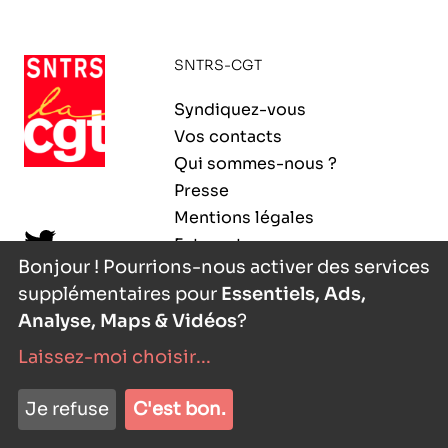
ORGANISMES
Recherche
SNTRS-CGT
Fonction publique
CNRS – Centre national de la recherche
Syndiquez-vous
scientifique
AGENDA
Actions spécifiques
Vos contacts
INRIA - Institut national de recherche en
Qui sommes-nous ?
sciences et technologies du numérique
Presse
PUBLICATIONS
Mentions légales
INSERM – Institut national de la santé et de la
Extranet
recherche médicale
Bonjour ! Pourrions-nous activer des services
supplémentaires pour
Essentiels, Ads,
IRD – Institut de recherche pour le
VOS CONTACTS
développement
Analyse, Maps & Vidéos
?
Laissez-moi choisir
...
INED – Institut national d’études
démographiques
nyutōn
- agence digitale
ADHÉRER
Je refuse
C'est bon.
IFREMER – Institut français de recherche pour