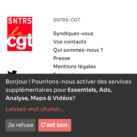
ORGANISMES
Recherche
SNTRS-CGT
Fonction publique
CNRS – Centre national de la recherche
Syndiquez-vous
scientifique
AGENDA
Actions spécifiques
Vos contacts
INRIA - Institut national de recherche en
Qui sommes-nous ?
sciences et technologies du numérique
Presse
PUBLICATIONS
Mentions légales
INSERM – Institut national de la santé et de la
Extranet
recherche médicale
Bonjour ! Pourrions-nous activer des services
supplémentaires pour
Essentiels, Ads,
IRD – Institut de recherche pour le
VOS CONTACTS
développement
Analyse, Maps & Vidéos
?
Laissez-moi choisir
...
INED – Institut national d’études
démographiques
nyutōn
- agence digitale
ADHÉRER
Je refuse
C'est bon.
IFREMER – Institut français de recherche pour