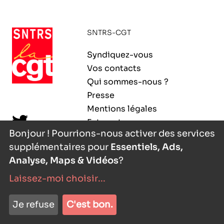
ORGANISMES
Recherche
SNTRS-CGT
Fonction publique
CNRS – Centre national de la recherche
Syndiquez-vous
scientifique
AGENDA
Actions spécifiques
Vos contacts
INRIA - Institut national de recherche en
Qui sommes-nous ?
sciences et technologies du numérique
Presse
PUBLICATIONS
Mentions légales
INSERM – Institut national de la santé et de la
Extranet
recherche médicale
Bonjour ! Pourrions-nous activer des services
supplémentaires pour
Essentiels, Ads,
IRD – Institut de recherche pour le
VOS CONTACTS
développement
Analyse, Maps & Vidéos
?
Laissez-moi choisir
...
INED – Institut national d’études
démographiques
nyutōn
- agence digitale
ADHÉRER
Je refuse
C'est bon.
IFREMER – Institut français de recherche pour