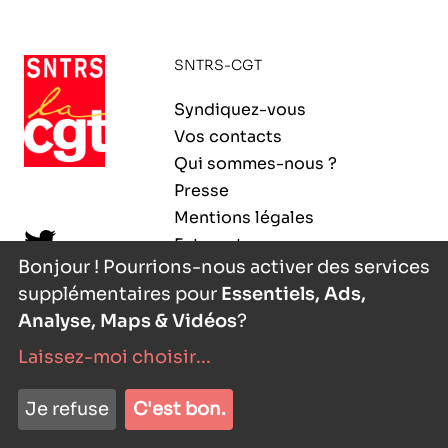
ORGANISMES
Recherche
SNTRS-CGT
Fonction publique
CNRS – Centre national de la recherche
Syndiquez-vous
scientifique
AGENDA
Actions spécifiques
Vos contacts
INRIA - Institut national de recherche en
Qui sommes-nous ?
sciences et technologies du numérique
Presse
PUBLICATIONS
Mentions légales
INSERM – Institut national de la santé et de la
Extranet
recherche médicale
Bonjour ! Pourrions-nous activer des services
supplémentaires pour
Essentiels, Ads,
IRD – Institut de recherche pour le
VOS CONTACTS
développement
Analyse, Maps & Vidéos
?
Laissez-moi choisir
...
INED – Institut national d’études
démographiques
nyutōn
- agence digitale
ADHÉRER
Je refuse
C'est bon.
IFREMER – Institut français de recherche pour