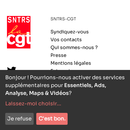
ORGANISMES
Recherche
SNTRS-CGT
Fonction publique
CNRS – Centre national de la recherche
Syndiquez-vous
scientifique
AGENDA
Actions spécifiques
Vos contacts
INRIA - Institut national de recherche en
Qui sommes-nous ?
sciences et technologies du numérique
Presse
PUBLICATIONS
Mentions légales
INSERM – Institut national de la santé et de la
Extranet
recherche médicale
Bonjour ! Pourrions-nous activer des services
supplémentaires pour
Essentiels, Ads,
IRD – Institut de recherche pour le
VOS CONTACTS
développement
Analyse, Maps & Vidéos
?
Laissez-moi choisir
...
INED – Institut national d’études
démographiques
nyutōn
- agence digitale
ADHÉRER
Je refuse
C'est bon.
IFREMER – Institut français de recherche pour