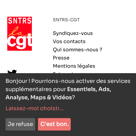
ORGANISMES
Recherche
SNTRS-CGT
Fonction publique
CNRS – Centre national de la recherche
Syndiquez-vous
scientifique
AGENDA
Actions spécifiques
Vos contacts
INRIA - Institut national de recherche en
Qui sommes-nous ?
sciences et technologies du numérique
Presse
PUBLICATIONS
Mentions légales
INSERM – Institut national de la santé et de la
Extranet
recherche médicale
Bonjour ! Pourrions-nous activer des services
supplémentaires pour
Essentiels, Ads,
IRD – Institut de recherche pour le
VOS CONTACTS
développement
Analyse, Maps & Vidéos
?
Laissez-moi choisir
...
INED – Institut national d’études
démographiques
nyutōn
- agence digitale
ADHÉRER
Je refuse
C'est bon.
IFREMER – Institut français de recherche pour