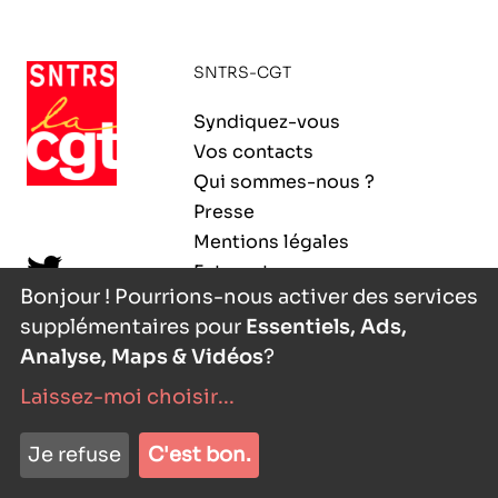
ORGANISMES
Recherche
SNTRS-CGT
Fonction publique
CNRS – Centre national de la recherche
Syndiquez-vous
scientifique
AGENDA
Actions spécifiques
Vos contacts
INRIA - Institut national de recherche en
Qui sommes-nous ?
sciences et technologies du numérique
Presse
PUBLICATIONS
Mentions légales
INSERM – Institut national de la santé et de la
Extranet
recherche médicale
Bonjour ! Pourrions-nous activer des services
supplémentaires pour
Essentiels, Ads,
IRD – Institut de recherche pour le
VOS CONTACTS
développement
Analyse, Maps & Vidéos
?
Laissez-moi choisir
...
INED – Institut national d’études
démographiques
nyutōn
- agence digitale
ADHÉRER
Je refuse
C'est bon.
IFREMER – Institut français de recherche pour