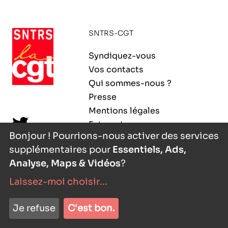
ORGANISMES
Recherche
SNTRS-CGT
Fonction publique
CNRS – Centre national de la recherche
Syndiquez-vous
scientifique
AGENDA
Actions spécifiques
Vos contacts
INRIA - Institut national de recherche en
Qui sommes-nous ?
sciences et technologies du numérique
Presse
PUBLICATIONS
Mentions légales
INSERM – Institut national de la santé et de la
Extranet
recherche médicale
Bonjour ! Pourrions-nous activer des services
supplémentaires pour
Essentiels, Ads,
IRD – Institut de recherche pour le
VOS CONTACTS
développement
Analyse, Maps & Vidéos
?
Laissez-moi choisir
...
INED – Institut national d’études
démographiques
nyutōn
- agence digitale
ADHÉRER
Je refuse
C'est bon.
IFREMER – Institut français de recherche pour