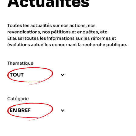
Actualités
ORGANISMES
Recherche
Fonction publique
Toutes les actualités sur nos actions, nos
CNRS – Centre national de la recherche
revendications, nos pétitions et enquêtes, etc.
scientifique
AGENDA
Actions spécifiques
Et aussi toutes les informations sur les réformes et
évolutions actuelles concernant la recherche publique.
INRIA - Institut national de recherche en
sciences et technologies du numérique
Thématique
PUBLICATIONS
INSERM – Institut national de la santé et de la
TOUT
recherche médicale
IRD – Institut de recherche pour le
VOS CONTACTS
développement
Catégorie
INED – Institut national d’études
EN BREF
démographiques
ADHÉRER
IFREMER – Institut français de recherche pour