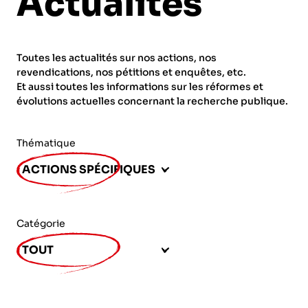
Actualités
ORGANISMES
Recherche
Fonction publique
Toutes les actualités sur nos actions, nos
CNRS – Centre national de la recherche
revendications, nos pétitions et enquêtes, etc.
scientifique
AGENDA
Actions spécifiques
Et aussi toutes les informations sur les réformes et
évolutions actuelles concernant la recherche publique.
INRIA - Institut national de recherche en
sciences et technologies du numérique
Thématique
PUBLICATIONS
INSERM – Institut national de la santé et de la
ACTIONS SPÉCIFIQUES
recherche médicale
IRD – Institut de recherche pour le
VOS CONTACTS
développement
Catégorie
INED – Institut national d’études
TOUT
démographiques
ADHÉRER
IFREMER – Institut français de recherche pour