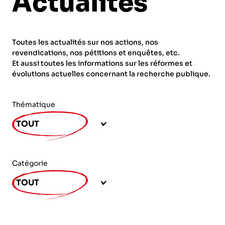
Actualités
ORGANISMES
Recherche
Fonction publique
Toutes les actualités sur nos actions, nos
CNRS – Centre national de la recherche
revendications, nos pétitions et enquêtes, etc.
scientifique
AGENDA
Actions spécifiques
Et aussi toutes les informations sur les réformes et
évolutions actuelles concernant la recherche publique.
INRIA - Institut national de recherche en
sciences et technologies du numérique
Thématique
PUBLICATIONS
INSERM – Institut national de la santé et de la
TOUT
recherche médicale
IRD – Institut de recherche pour le
VOS CONTACTS
développement
Catégorie
INED – Institut national d’études
TOUT
démographiques
ADHÉRER
IFREMER – Institut français de recherche pour