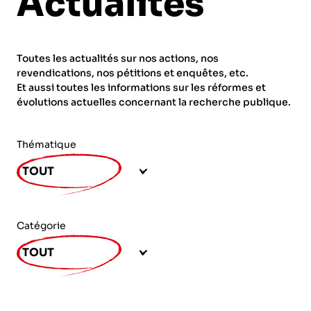
Actualités
ORGANISMES
Recherche
Fonction publique
Toutes les actualités sur nos actions, nos
CNRS – Centre national de la recherche
revendications, nos pétitions et enquêtes, etc.
scientifique
AGENDA
Actions spécifiques
Et aussi toutes les informations sur les réformes et
évolutions actuelles concernant la recherche publique.
INRIA - Institut national de recherche en
sciences et technologies du numérique
Thématique
PUBLICATIONS
INSERM – Institut national de la santé et de la
TOUT
recherche médicale
IRD – Institut de recherche pour le
VOS CONTACTS
développement
Catégorie
INED – Institut national d’études
TOUT
démographiques
ADHÉRER
IFREMER – Institut français de recherche pour