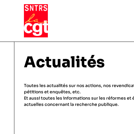
VIE DU SYNDICAT
Actualités
Qui sommes-nous ?
THÉMATIQUES
Toutes les actualités sur nos actions, nos revendica
Pourquoi et comment Adhérer
pétitions et enquêtes, etc.
Et aussi toutes les informations sur les réformes et 
Notre fonctionnement
Conditions de travail
actuelles concernant la recherche publique.
ACTUALITÉS
Droits & statuts
Emploi & carrière
Le SNTRS-CGT en région
Salaires & primes