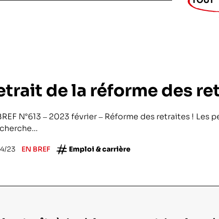
TOUT
ntifique
ciences et technologies du numérique
trait de la réforme des ret
la recherche médicale
pement
REF N°613 – 2023 février – Réforme des retraites ! Les 
echerche...
hiques
4/23
EN BREF
Emploi & carrière
 l’exploitation de la mer