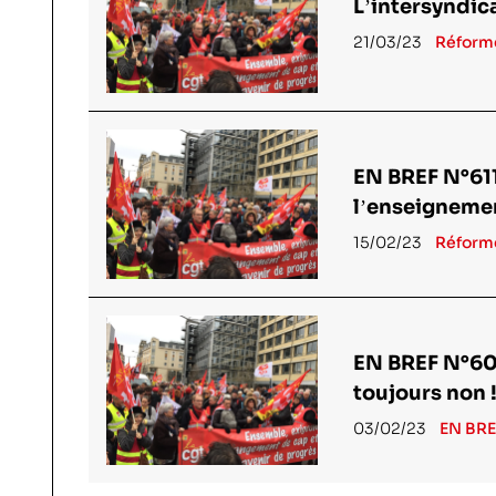
L’intersyndic
21/03/23
Réforme
EN BREF N°611
l’enseignemen
15/02/23
Réforme
EN BREF N°609
toujours non 
03/02/23
EN BRE