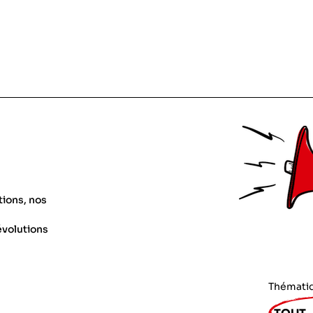
tions, nos
évolutions
Thémati