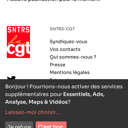
l’exploitation de la mer
SNTRS-CGT
Syndiquez-vous
Vos contacts
Qui sommes-nous ?
Presse
Mentions légales
Extranet
Bonjour ! Pourrions-nous activer des services
supplémentaires pour
Essentiels, Ads,
Analyse, Maps & Vidéos
?
Laissez-moi choisir
...
nyutōn
- agence digitale
Je refuse
C'est bon.