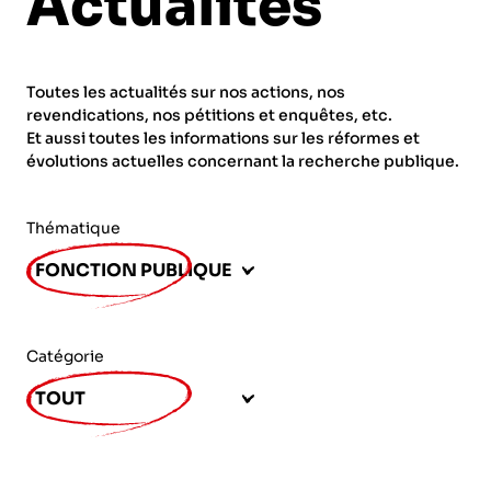
Actualités
ORGANISMES
Recherche
Fonction publique
Toutes les actualités sur nos actions, nos
CNRS – Centre national de la recherche
revendications, nos pétitions et enquêtes, etc.
scientifique
AGENDA
Actions spécifiques
Et aussi toutes les informations sur les réformes et
évolutions actuelles concernant la recherche publique.
INRIA - Institut national de recherche en
sciences et technologies du numérique
Thématique
PUBLICATIONS
INSERM – Institut national de la santé et de la
FONCTION PUBLIQUE
recherche médicale
IRD – Institut de recherche pour le
VOS CONTACTS
développement
Catégorie
INED – Institut national d’études
TOUT
démographiques
ADHÉRER
IFREMER – Institut français de recherche pour