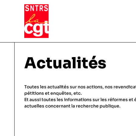
VIE DU SYNDICAT
Actualités
Qui sommes-nous ?
THÉMATIQUES
Toutes les actualités sur nos actions, nos revendica
Pourquoi et comment Adhérer
pétitions et enquêtes, etc.
Et aussi toutes les informations sur les réformes et 
Notre fonctionnement
Conditions de travail
actuelles concernant la recherche publique.
ACTUALITÉS
Droits & statuts
Emploi & carrière
En régions, etc.
Salaires & primes