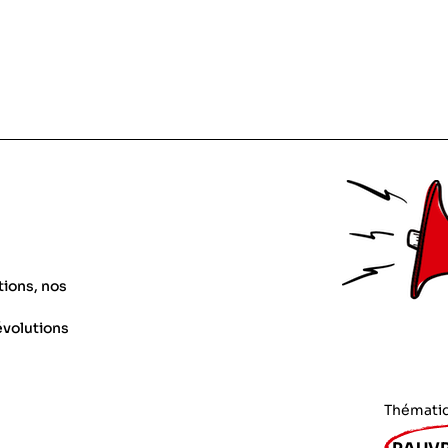
tions, nos
évolutions
Thémati