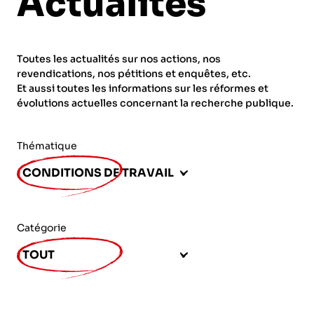
Actualités
ORGANISMES
Recherche
Fonction publique
Toutes les actualités sur nos actions, nos
CNRS – Centre national de la recherche
revendications, nos pétitions et enquêtes, etc.
scientifique
AGENDA
Actions spécifiques
Et aussi toutes les informations sur les réformes et
évolutions actuelles concernant la recherche publique.
INRIA - Institut national de recherche en
sciences et technologies du numérique
Thématique
PUBLICATIONS
INSERM – Institut national de la santé et de la
CONDITIONS DE TRAVAIL
recherche médicale
IRD – Institut de recherche pour le
VOS CONTACTS
développement
Catégorie
INED – Institut national d’études
TOUT
démographiques
ADHÉRER
IFREMER – Institut français de recherche pour