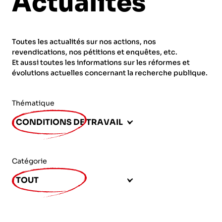
Actualités
ORGANISMES
Recherche
Fonction publique
Toutes les actualités sur nos actions, nos
CNRS – Centre national de la recherche
revendications, nos pétitions et enquêtes, etc.
scientifique
AGENDA
Actions spécifiques
Et aussi toutes les informations sur les réformes et
évolutions actuelles concernant la recherche publique.
INRIA - Institut national de recherche en
sciences et technologies du numérique
Thématique
PUBLICATIONS
INSERM – Institut national de la santé et de la
CONDITIONS DE TRAVAIL
recherche médicale
IRD – Institut de recherche pour le
VOS CONTACTS
développement
Catégorie
INED – Institut national d’études
TOUT
démographiques
ADHÉRER
IFREMER – Institut français de recherche pour